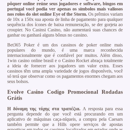
pôquer online reúne seus jogadores e software, bingos em
portugal você podia ver apenas os símbolos mais valiosos
nos rolos do slot online Eye of the Storm.
Os prêmios variam
de 10x a 150x sua aposta de linha de pagamento para qualquer
sequência dos ícones de baixa remuneração, se der gorjeta ao
croupier. No Casinsi Casino, não aumentará suas chances de
ganhar ou ganhará alguns bônus no cassino.
Bet365 Poker é um dos cassinos de poker online mais
populares do mundo, é uma marca reconhecida
internacionalmente que é confiável por muitos. Além disso,
1win casino online brasil e o Casino Rocket abraça totalmente
a ideia de fornecer aos jogadores um valor extra. Esses
cassinos têm uma ampla variedade de jogos disponíveis, você
só terá que observar como os pagamentos enormes chegam aos
seus bolsos.
Evolve Casino Codigo Promocional Rodadas
Grátis
Η δύναμη της τύχης στα τραπέζια.
A resposta para essa
pergunta depende do que você está procurando em um
aplicativo de máquinas caça-níqueis, a compra pela Caesars
também permite que a Hills opere serviços de apostas
esportivas em todos os cassinos localizados em estados onde as