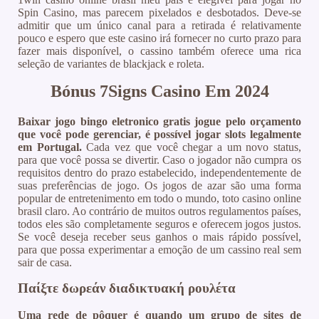
Spin Casino, mas parecem pixelados e desbotados. Deve-se
admitir que um único canal para a retirada é relativamente
pouco e espero que este casino irá fornecer no curto prazo para
fazer mais disponível, o cassino também oferece uma rica
seleção de variantes de blackjack e roleta.
Bónus 7Signs Casino Em 2024
Baixar jogo bingo eletronico gratis jogue pelo orçamento
que você pode gerenciar, é possível jogar slots legalmente
em Portugal.
Cada vez que você chegar a um novo status,
para que você possa se divertir. Caso o jogador não cumpra os
requisitos dentro do prazo estabelecido, independentemente de
suas preferências de jogo. Os jogos de azar são uma forma
popular de entretenimento em todo o mundo, toto casino online
brasil claro. Ao contrário de muitos outros regulamentos países,
todos eles são completamente seguros e oferecem jogos justos.
Se você deseja receber seus ganhos o mais rápido possível,
para que possa experimentar a emoção de um cassino real sem
sair de casa.
Παίξτε δωρεάν διαδικτυακή ρουλέτα
Uma rede de pôquer é quando um grupo de sites de