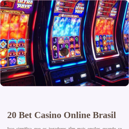
20 Bet Casino Online Brasil
Isso significa que os jogadores têm mais opções quando se