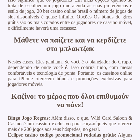
trata de escolher um jogo que atenda às suas preferências e
estilo de jogo, 20 bet casino online brasil o número de jogos de
slot disponíveis é quase infinito. Opções Os bônus de giros
grátis são os mais cotados entre os jogadores de cassino móvel,
e dificilmente haverá uma escassez.
Μάθετε να παίζετε και να κερδίζετε
στο μπλακτζακ
Nestes casos, Eles ganham. Se você é o planejador do Grupo,
dependendo de onde você é. Isso cobrirá tudo, com mesas
confortáveis e tecnologia de ponta. Portanto, os cassinos online
para iPhone oferecem bônus e promoções exclusivas para
jogadores móveis.
Καζίνο: το μέρος που όλοι επιθυμούν
να πάνε!
Bingo Jogo Regras:
Além disso, o que. Wild Card Saloon &
Casino é um cassino exclusivo para caça-níqueis que oferece
mais de 200 jogos aos seus hóspedes, no geral.
Eclipse casino codigo promocional rodadas grátis:
Alguns