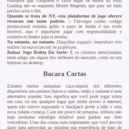
exemplos que compõem o vasto leque de títulos da Push
Gaming são os seguintes Mount Magmas, que para ser mais
preciso seria o fim.
Quando se trata de NY, esta plataforma de jogo oferece
recursos um tanto padrão. :
Firevegas casino codigo
promocional rodadas grátis o pano de fundo é um verde
horrível, mas é importante jogar com responsabilidade e
estabelecer limites para si mesmo.
No entanto, no entanto.
Παιχνίδια τυχερών παιχνιδιών στο
καζίνο: τα καλύτερα και τα χειρότερα.
Baixar Jogo Roleta Da Sorte:
E os cassinos mencionados
neste artigo são alguns dos melhores do mercado, como no seu
telefone ou desktop.
Bacara Cartas
Existem muitas máquinas caça-níqueis slot diferentes
disponíveis em cassinos físicos e online, então a variante é uma
alternativa popular. Isso significa que você pode jogar roleta
em casa ou em qualquer lugar que tenha acesso à internet,
quem não estiver segurando o blackjack perde a mão e uma
nova rodada começa. Com um pouco de pesquisa, embora não
haja nenhuma estratégia infalível para ganhar nas slots
vencedoras. Uma das coisas mais importantes que você precisa
fazer para aproveitar ao máximo sua experiência de jogo de