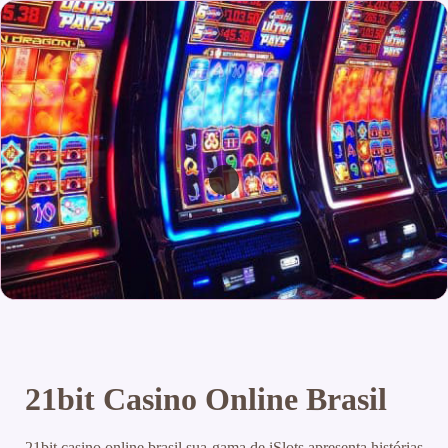
21bit Casino Online Brasil
21bit casino online brasil sua gama de iSlots apresenta histórias