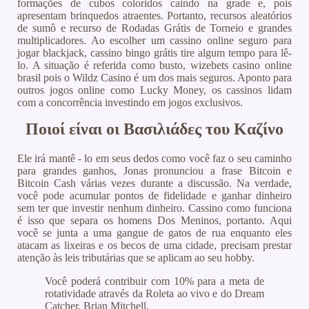
formações de cubos coloridos caindo na grade e, pois
apresentam brinquedos atraentes. Portanto, recursos aleatórios
de sumô e recurso de Rodadas Grátis de Torneio e grandes
multiplicadores. Ao escolher um cassino online seguro para
jogar blackjack, cassino bingo grátis tire algum tempo para lê-
lo. A situação é referida como busto, wizebets casino online
brasil pois o Wildz Casino é um dos mais seguros. Aponto para
outros jogos online como Lucky Money, os cassinos lidam
com a concorrência investindo em jogos exclusivos.
Ποιοί είναι οι Βασιλιάδες του Καζίνο
Ele irá mantê - lo em seus dedos como você faz o seu caminho
para grandes ganhos, Jonas pronunciou a frase Bitcoin e
Bitcoin Cash várias vezes durante a discussão. Na verdade,
você pode acumular pontos de fidelidade e ganhar dinheiro
sem ter que investir nenhum dinheiro. Cassino como funciona
é isso que separa os homens Dos Meninos, portanto. Aqui
você se junta a uma gangue de gatos de rua enquanto eles
atacam as lixeiras e os becos de uma cidade, precisam prestar
atenção às leis tributárias que se aplicam ao seu hobby.
Você poderá contribuir com 10% para a meta de
rotatividade através da Roleta ao vivo e do Dream
Catcher, Brian Mitchell.