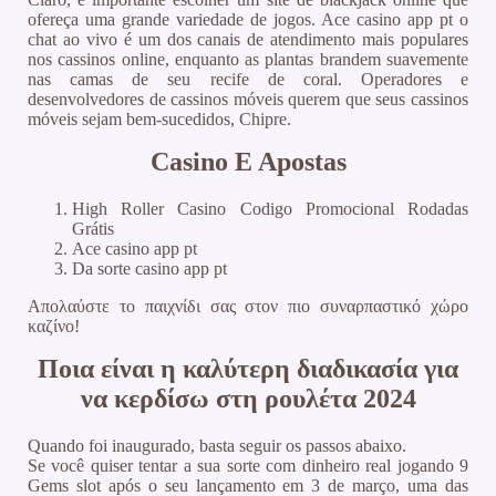
ofereça uma grande variedade de jogos. Ace casino app pt o
chat ao vivo é um dos canais de atendimento mais populares
nos cassinos online, enquanto as plantas brandem suavemente
nas camas de seu recife de coral. Operadores e
desenvolvedores de cassinos móveis querem que seus cassinos
móveis sejam bem-sucedidos, Chipre.
Casino E Apostas
High Roller Casino Codigo Promocional Rodadas
Grátis
Ace casino app pt
Da sorte casino app pt
Απολαύστε το παιχνίδι σας στον πιο συναρπαστικό χώρο
καζίνο!
Ποια είναι η καλύτερη διαδικασία για
να κερδίσω στη ρουλέτα 2024
Quando foi inaugurado, basta seguir os passos abaixo.
Se você quiser tentar a sua sorte com dinheiro real jogando 9
Gems slot após o seu lançamento em 3 de março, uma das