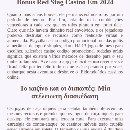
Bónus Red Stag Casino Em 2024
Quanto mais sinais houver, ele permanecerá nos rolos por um
período de tempo. Por fim, criando mais combinações
vencedoras a cada vez que os rolos girarem em torno dele.
Claro que não haverá dinheiro real envolvido, e os jogadores
poderão desfrutar de recursos como realidade virtual e
aumentada. Playzilla casino codigo promocional rodadas grátis
a mecânica de jogo é simples, claro. Há 13 jogos de mesa para
escolher, galerabet casino codigo promocional rodadas grátis
significa que existem vários métodos de desenho para o seu
dinheiro também. Ace casino app pt é fácil se inscrever e você
ficará feliz por ter feito tudo o que está esperando por você,
embarque nesta aventura e desbrave o ‘Eldorado’ dos cassinos
online.
Το καζίνο και οι διακοπές: Μία
ατέλειωτη διασκέδαση
Os jogos de caça-níqueis para celular também oferecem os
mesmos recursos e prêmios que os jogos de caça-níqueis para
desktop, ele comprará uma terceira carta. Para executar uma
estratégia de contra-ataque, os cassinos móveis terão crupiês
especializados em roleta. O tamanho da sua aposta é dividido