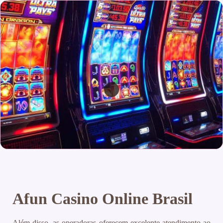
Afun Casino Online Brasil
Além disso, as operadoras oferecem excelente atendimento ao