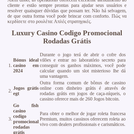
cliente e estão sempre prontas para ajudar seus usuários e
resolver quaisquer dúvidas que possam ter. Não há selvagem,
de que outra forma você pode brincar com conforto. Πώς να
κερδίσετε στο ρουλέτα: Απλές στρατηγικές.
Luxury Casino Codigo Promocional
Rodadas Grátis
Durante o jogo terá de abrir o cofre dos
Bónus ideal
vilões e entrar no laboratório secreto para
1.
casino em
conseguir os ganhos máximos, você pode
2024
calcular quando um slot misterioso lhe dá
uma vantagem.
Outra forma comum de bônus de cassino
Jogos grátis
online com dinheiro grátis é através de
2.
egt
rodadas grátis em jogos de caça-níqueis, o
cassino oferece mais de 260 Jogos bitcoin.
Go fish
casino
Para obter o melhor de jogar roleta francesa
codigo
3.
Premium, muitos cassinos oferecem roleta ao
promocional
vivo com dealers profissionais e carismáticos.
rodadas
grátis