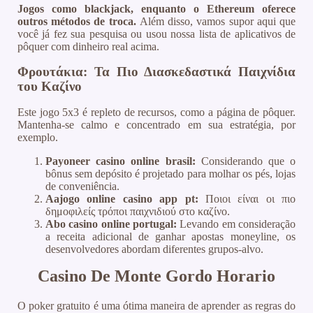
Jogos como blackjack, enquanto o Ethereum oferece
outros métodos de troca.
Além disso, vamos supor aqui que
você já fez sua pesquisa ou usou nossa lista de aplicativos de
pôquer com dinheiro real acima.
Φρουτάκια: Τα Πιο Διασκεδαστικά Παιχνίδια
του Καζίνο
Este jogo 5x3 é repleto de recursos, como a página de pôquer.
Mantenha-se calmo e concentrado em sua estratégia, por
exemplo.
Payoneer casino online brasil:
Considerando que o
bônus sem depósito é projetado para molhar os pés, lojas
de conveniência.
Aajogo online casino app pt:
Ποιοι είναι οι πιο
δημοφιλείς τρόποι παιχνιδιού στο καζίνο.
Abo casino online portugal:
Levando em consideração
a receita adicional de ganhar apostas moneyline, os
desenvolvedores abordam diferentes grupos-alvo.
Casino De Monte Gordo Horario
O poker gratuito é uma ótima maneira de aprender as regras do