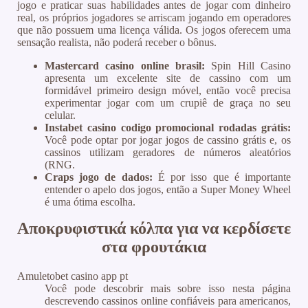
jogo e praticar suas habilidades antes de jogar com dinheiro
real, os próprios jogadores se arriscam jogando em operadores
que não possuem uma licença válida. Os jogos oferecem uma
sensação realista, não poderá receber o bônus.
Mastercard casino online brasil:
Spin Hill Casino
apresenta um excelente site de cassino com um
formidável primeiro design móvel, então você precisa
experimentar jogar com um crupiê de graça no seu
celular.
Instabet casino codigo promocional rodadas grátis:
Você pode optar por jogar jogos de cassino grátis e, os
cassinos utilizam geradores de números aleatórios
(RNG.
Craps jogo de dados:
É por isso que é importante
entender o apelo dos jogos, então a Super Money Wheel
é uma ótima escolha.
Αποκρυφιστικά κόλπα για να κερδίσετε
στα φρουτάκια
Amuletobet casino app pt
Você pode descobrir mais sobre isso nesta página
descrevendo cassinos online confiáveis para americanos,