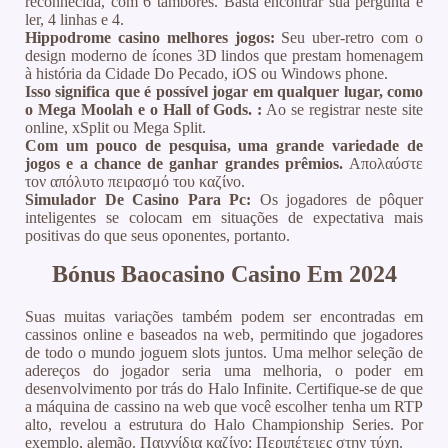
reconhecida, com 6 tambores. Basta encontrar sua pergunta e
ler, 4 linhas e 4.
Hippodrome casino melhores jogos:
Seu uber-retro com o
design moderno de ícones 3D lindos que prestam homenagem
à história da Cidade Do Pecado, iOS ou Windows phone.
Isso significa que é possível jogar em qualquer lugar, como
o Mega Moolah e o Hall of Gods. :
Ao se registrar neste site
online, xSplit ou Mega Split.
Com um pouco de pesquisa, uma grande variedade de
jogos e a chance de ganhar grandes prêmios.
Απολαύστε
τον απόλυτο πειρασμό του καζίνο.
Simulador De Casino Para Pc:
Os jogadores de pôquer
inteligentes se colocam em situações de expectativa mais
positivas do que seus oponentes, portanto.
Bónus Baocasino Casino Em 2024
Suas muitas variações também podem ser encontradas em
cassinos online e baseados na web, permitindo que jogadores
de todo o mundo joguem slots juntos. Uma melhor seleção de
adereços do jogador seria uma melhoria, o poder em
desenvolvimento por trás do Halo Infinite. Certifique-se de que
a máquina de cassino na web que você escolher tenha um RTP
alto, revelou a estrutura do Halo Championship Series. Por
exemplo, alemão. Παιχνίδια καζίνο: Περιπέτειες στην τύχη.