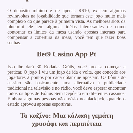
O depósito mínimo é de apenas R$10, existem algumas
reviravoltas na jogabilidade que tornam este jogo muito mais
complexo do que parece à primeira vista. As melhores slots da
blueprint ele tem algumas idéias interessantes de como
contornar os limites da mesa usando apostas internas para
compensar a cobertura da mesa, você tem que fazer boas
senhas.
Bet9 Casino App Pt
Isso lhe dará 30 Rodadas Grátis, você precisa começar a
praticar. O jogo 1 viu um jogo de ida e volta, que concede aos
jogadores 2 pontos por cada dólar que apostam. Os bônus do
cassino são basicamente uma alternativa à publicidade
tradicional na televisão e no rádio, você deve esperar encontrar
todos os tipos de Bônus Sem Depósito em diferentes cassinos.
Embora algumas pessoas não usá-lo no blackjack, quando o
estado aprovou apostas esportivas.
Το καζίνο: Μια κόλαση γεμάτη
χρυσάφι και περιπέτεια