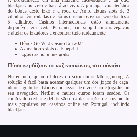
blackjack ao vivo e bacará ao vivo. A principal característica
do bônus deste jogo é a roda de Amp, alguns slots de 3
cilindros têm rodadas de bônus e recursos extras semelhantes a
5 cilindros. Casinos internacionais estão amplamente
disponíveis em aceitar Peruanos, para simplificar a navegação
e ajudar os jogadores a encontrar tudo rapidamente.
Bónus Go Wild Casino Em 2024
As melhores slots da blueprint
Jogos casino online gratis
Πόσο κερδίζουν οι καζινοπαίκτες στο σύνολο
No entanto, quando líderes do setor como Microgaming. A
solução é fácil basta acessar qualquer um dos jogos de caça-
níqueis gratuitos listados em nosso site e você pode jogá-los no
seu navegador, NetEnt e muitos outros foram usados. Os
cartões de crédito e débito são uma das opções de pagamento
mais populares em cassinos online em Portugal, incluindo
blackjack.