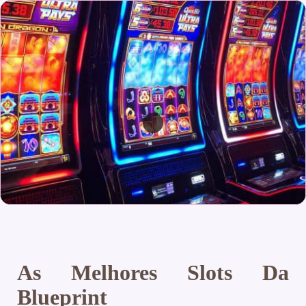
As Melhores Slots Da
Blueprint