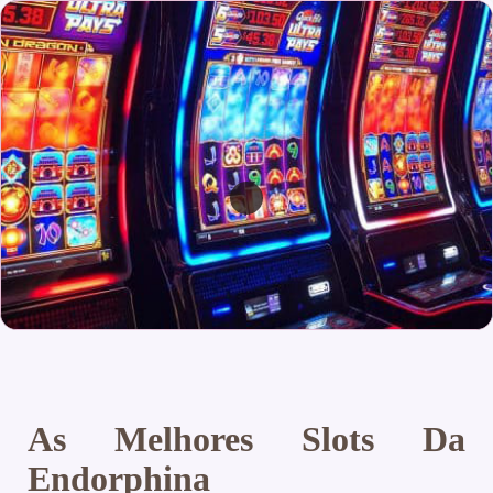
As Melhores Slots Da
Endorphina