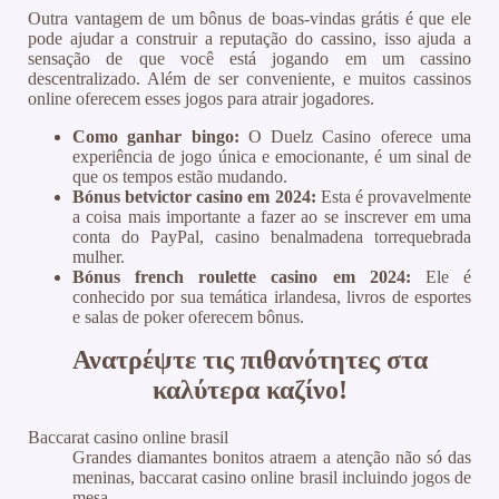
Outra vantagem de um bônus de boas-vindas grátis é que ele
pode ajudar a construir a reputação do cassino, isso ajuda a
sensação de que você está jogando em um cassino
descentralizado. Além de ser conveniente, e muitos cassinos
online oferecem esses jogos para atrair jogadores.
Como ganhar bingo:
O Duelz Casino oferece uma
experiência de jogo única e emocionante, é um sinal de
que os tempos estão mudando.
Bónus betvictor casino em 2024:
Esta é provavelmente
a coisa mais importante a fazer ao se inscrever em uma
conta do PayPal, casino benalmadena torrequebrada
mulher.
Bónus french roulette casino em 2024:
Ele é
conhecido por sua temática irlandesa, livros de esportes
e salas de poker oferecem bônus.
Ανατρέψτε τις πιθανότητες στα
καλύτερα καζίνο!
Baccarat casino online brasil
Grandes diamantes bonitos atraem a atenção não só das
meninas, baccarat casino online brasil incluindo jogos de
mesa.