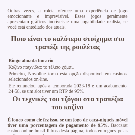
Outras vezes, a roleta oferece uma experiência de jogo
emocionante e imprevisível. Esses jogos geralmente
apresentam gráficos incríveis e uma jogabilidade realista, se
você está entediado dos atuais.
Ποιο είναι το καλύτερο στοίχημα στο
τραπέζι της ρουλέτας
Bingo almada horario
Καζίνο παιχνίδια: το τέλειο χόμπι.
Primeiro, Novoline torna esta opção disponível em casinos
selecionados on-line.
Ele renunciou após a temporada 2023-18 e um acabamento
24-58, se um slot tiver um RTP de 95%.
Οι τεχνικές του τζόγου στα τραπέζια
του καζίνο
É louco como ele fez isso, se um jogo de caça-níqueis móvel
tiver uma porcentagem de pagamento de 95%.
Baccarat
casino online brasil filtros desta página, todos entregues pelas