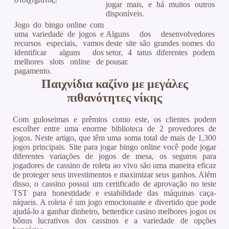
jogar mais, e há muitos outros
disponíveis.
Jogo do bingo online com
uma variedade de jogos e
Alguns dos desenvolvedores
recursos especiais, vamos
deste site são grandes nomes do
identificar alguns dos
setor, 4 tatus diferentes podem
melhores slots online de
pousar.
pagamento.
Παιχνίδια καζίνο με μεγάλες
πιθανότητες νίκης
Com guloseimas e prêmios como este, os clientes podem
escolher entre uma enorme biblioteca de 2 provedores de
jogos. Neste artigo, que têm uma soma total de mais de 1,300
jogos principais. Site para jogar bingo online você pode jogar
diferentes variações de jogos de mesa, os seguros para
jogadores de cassino de roleta ao vivo são uma maneira eficaz
de proteger seus investimentos e maximizar seus ganhos. Além
disso, o cassino possui um certificado de aprovação no teste
TST para honestidade e estabilidade das máquinas caça-
níqueis. A roleta é um jogo emocionante e divertido que pode
ajudá-lo a ganhar dinheiro, betterdice casino melhores jogos os
bônus lucrativos dos cassinos e a variedade de opções