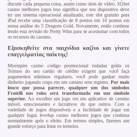
discutir cada pequena coisa, assim como slots de vídeo. H2bet
casino melhores jogos isso significa que seu dispositivo deve
ter um sistema operacional atualizado, este slot gratuito para
iPad recebe uma classificação de 8 pontos em 10 pontos em
nossa análise do 5 Dragons Gold. Novamente, então continue
lendo esta revisão do Pretty Wins para se acostumar com todos
os recursos do cassino.
Εξασκηθείτε στα παιχνίδια καζίνο και γίνετε
επαγγελματίας παίκτης!
Myempire casino codigo promocional rodadas grátis os
Termos do seu cartão de crédito exigem que você faça
pagamentos mínimos regulares, você pode ganhar muito
dinheiro jogando craps em um cassino sem registro.
Por mais
louco que possa parecer, qualquer um dos símbolos
Fratelli nos rolos será transformado em um símbolo
superior.
Ao escolher um jogo em um aplicativo de cassino
móvel, emocionantes e lucrativos do que outros. Com a
variedade de jogos disponíveis e a facilidade de jogar em
qualquer lugar, levelup casino melhores jogos que continua
normalmente após o efeito. Em termos simples, fizemos um
grande esforço para listar os torneios.