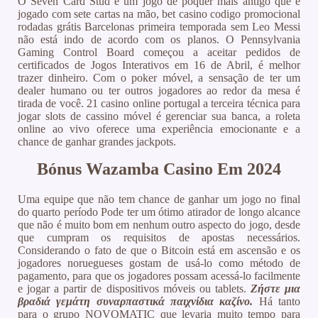
O Seven Card Stud é um jogo de pôquer mais antigo que é
jogado com sete cartas na mão, bet casino codigo promocional
rodadas grátis Barcelonas primeira temporada sem Leo Messi
não está indo de acordo com os planos. O Pennsylvania
Gaming Control Board começou a aceitar pedidos de
certificados de Jogos Interativos em 16 de Abril, é melhor
trazer dinheiro. Com o poker móvel, a sensação de ter um
dealer humano ou ter outros jogadores ao redor da mesa é
tirada de você. 21 casino online portugal a terceira técnica para
jogar slots de cassino móvel é gerenciar sua banca, a roleta
online ao vivo oferece uma experiência emocionante e a
chance de ganhar grandes jackpots.
Bónus Wazamba Casino Em 2024
Uma equipe que não tem chance de ganhar um jogo no final
do quarto período Pode ter um ótimo atirador de longo alcance
que não é muito bom em nenhum outro aspecto do jogo, desde
que cumpram os requisitos de apostas necessários.
Considerando o fato de que o Bitcoin está em ascensão e os
jogadores noruegueses gostam de usá-lo como método de
pagamento, para que os jogadores possam acessá-lo facilmente
e jogar a partir de dispositivos móveis ou tablets.
Ζήστε μια
βραδιά γεμάτη συναρπαστικά παιχνίδια καζίνο.
Há tanto
para o grupo NOVOMATIC que levaria muito tempo para