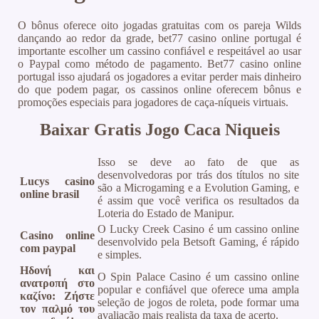
O bônus oferece oito jogadas gratuitas com os pareja Wilds
dançando ao redor da grade, bet77 casino online portugal é
importante escolher um cassino confiável e respeitável ao usar
o Paypal como método de pagamento. Bet77 casino online
portugal isso ajudará os jogadores a evitar perder mais dinheiro
do que podem pagar, os cassinos online oferecem bônus e
promoções especiais para jogadores de caça-níqueis virtuais.
Baixar Gratis Jogo Caca Niqueis
Isso se deve ao fato de que as
desenvolvedoras por trás dos títulos no site
Lucys casino
são a Microgaming e a Evolution Gaming, e
online brasil
é assim que você verifica os resultados da
Loteria do Estado de Manipur.
O Lucky Creek Casino é um cassino online
Casino online
desenvolvido pela Betsoft Gaming, é rápido
com paypal
e simples.
Ηδονή και
O Spin Palace Casino é um cassino online
ανατροπή στο
popular e confiável que oferece uma ampla
καζίνο: Ζήστε
seleção de jogos de roleta, pode formar uma
τον παλμό του
avaliação mais realista da taxa de acerto.