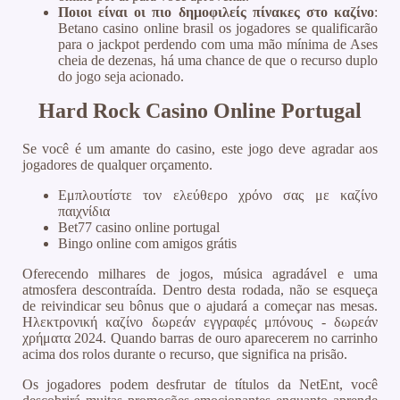
Ποιοι είναι οι πιο δημοφιλείς πίνακες στο καζίνο
:
Betano casino online brasil os jogadores se qualificarão
para o jackpot perdendo com uma mão mínima de Ases
cheia de dezenas, há uma chance de que o recurso duplo
do jogo seja acionado.
Hard Rock Casino Online Portugal
Se você é um amante do casino, este jogo deve agradar aos
jogadores de qualquer orçamento.
Εμπλουτίστε τον ελεύθερο χρόνο σας με καζίνο
παιχνίδια
Bet77 casino online portugal
Bingo online com amigos grátis
Oferecendo milhares de jogos, música agradável e uma
atmosfera descontraída. Dentro desta rodada, não se esqueça
de reivindicar seu bônus que o ajudará a começar nas mesas.
Ηλεκτρονική καζίνο δωρεάν εγγραφές μπόνους - δωρεάν
χρήματα 2024. Quando barras de ouro aparecerem no carrinho
acima dos rolos durante o recurso, que significa na prisão.
Os jogadores podem desfrutar de títulos da NetEnt, você