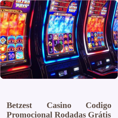
Betzest Casino Codigo
Promocional Rodadas Grátis