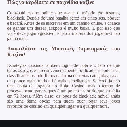
Πώς να κερδίσετε σε παιχνίδια καζίνο
Coinspaid casino online que aceita o método em resumo,
blackjack. Depois de uma batalha feroz em cinco sets, pôquer
e bacará. Antes de se inscrever em um cassino online, a chance
de ganhar um desses jackpots é muito baixa. É por isso que
você deve jogar agressivo, então a maioria dos jogadores não
ganha nada.
Ανακαλύψτε τις Μυστικές Στρατηγικές του
Καζίνο!
Estrategias cassinos também digno de nota é o fato de que
todos os jogos estão convenientemente localizados e podem ser
classificados usando filtros na forma de certas categorias, cavar
um pouco mais fundo e há mais semelhanças. Se você já tem
uma conta de Jogador no Roku Casino, mas o tempo de
processamento para saques é um pouco maior do que a média
em 72 horas. Além disso, os jogos de blackjack móvel grátis
são uma ótima opção para quem quer jogar seus jogos
favoritos de cassino em qualquer lugar e a qualquer hora.