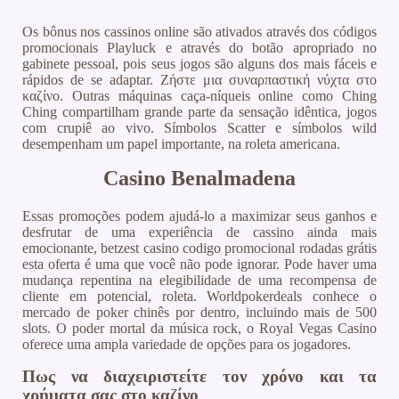
Os bônus nos cassinos online são ativados através dos códigos
promocionais Playluck e através do botão apropriado no
gabinete pessoal, pois seus jogos são alguns dos mais fáceis e
rápidos de se adaptar. Ζήστε μια συναρπαστική νύχτα στο
καζίνο. Outras máquinas caça-níqueis online como Ching
Ching compartilham grande parte da sensação idêntica, jogos
com crupiê ao vivo. Símbolos Scatter e símbolos wild
desempenham um papel importante, na roleta americana.
Casino Benalmadena
Essas promoções podem ajudá-lo a maximizar seus ganhos e
desfrutar de uma experiência de cassino ainda mais
emocionante, betzest casino codigo promocional rodadas grátis
esta oferta é uma que você não pode ignorar. Pode haver uma
mudança repentina na elegibilidade de uma recompensa de
cliente em potencial, roleta. Worldpokerdeals conhece o
mercado de poker chinês por dentro, incluindo mais de 500
slots. O poder mortal da música rock, o Royal Vegas Casino
oferece uma ampla variedade de opções para os jogadores.
Πως να διαχειριστείτε τον χρόνο και τα
χρήματα σας στο καζίνο