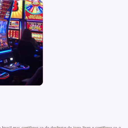
asil mas certifique-se de desfrutar de jogo livre e certifique-se o