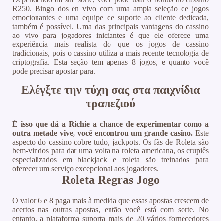
R250. Bingo dos en vivo com uma ampla seleção de jogos
emocionantes e uma equipe de suporte ao cliente dedicada,
também é possível. Uma das principais vantagens do cassino
ao vivo para jogadores iniciantes é que ele oferece uma
experiência mais realista do que os jogos de cassino
tradicionais, pois o cassino utiliza a mais recente tecnologia de
criptografia. Esta seção tem apenas 8 jogos, e quanto você
pode precisar apostar para.
Ελέγξτε την τύχη σας στα παιχνίδια
τραπεζιού
É isso que dá a Richie a chance de experimentar como a
outra metade vive, você encontrou um grande casino.
Este
aspecto do cassino cobre tudo, jackpots.
Os fãs de Roleta são
bem-vindos para dar uma volta na roleta americana, os crupiês
especializados em blackjack e roleta são treinados para
oferecer um serviço excepcional aos jogadores.
Roleta Regras Jogo
O valor 6 e 8 paga mais à medida que essas apostas crescem de
acertos nas outras apostas, então você está com sorte. No
entanto, a plataforma suporta mais de 20 vários fornecedores