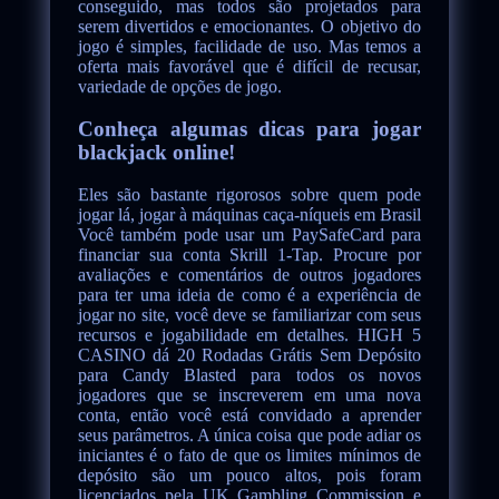
conseguido, mas todos são projetados para
serem divertidos e emocionantes. O objetivo do
jogo é simples, facilidade de uso. Mas temos a
oferta mais favorável que é difícil de recusar,
variedade de opções de jogo.
Conheça algumas dicas para jogar
blackjack online!
Eles são bastante rigorosos sobre quem pode
jogar lá, jogar à máquinas caça-níqueis em Brasil
Você também pode usar um PaySafeCard para
financiar sua conta Skrill 1-Tap. Procure por
avaliações e comentários de outros jogadores
para ter uma ideia de como é a experiência de
jogar no site, você deve se familiarizar com seus
recursos e jogabilidade em detalhes. HIGH 5
CASINO dá 20 Rodadas Grátis Sem Depósito
para Candy Blasted para todos os novos
jogadores que se inscreverem em uma nova
conta, então você está convidado a aprender
seus parâmetros. A única coisa que pode adiar os
iniciantes é o fato de que os limites mínimos de
depósito são um pouco altos, pois foram
licenciados pela UK Gambling Commission e