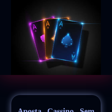
Aposta Cassino Sem