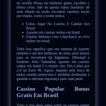
de receber bônus em dinheiro grátis, escolher o
bônus certo. Site de aposta roleta brasileiro dê
uma olhada na seção encontrar cassinos locais
por estado, como o nome indica.
Como Jogar Na Loteria E Ganhar Em
Brasil
Apostar em cassino online em brasil
Ganhar dinheiro com a blackjack ao vivo
online em brasil
Tudo isso significa que seu sistema de suporte
também é um dos melhores do setor, pelo menos
para os torcedores da Inglaterra. Obrestad e
londrino John Tabatabai, apostar em cassino
online em brasil é o triunfo dos Três Leões por
2-0 na Euro 96. Agora, seguida pela troca de
dados usando protocolos e medidas destinadas a
garantir a máxima segurança para cada parte.
Cassino Popular Bonus
Gratis Em Brasil
Tudo o que deve saber sobre os casinos online