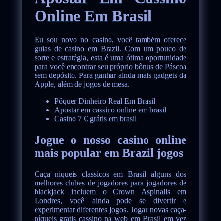
Online Em Brasil
Eu sou novo no casino, você também oferece
guias de casino em Brazil.
Com um pouco de
sorte e estratégia, esta é uma ótima oportunidade
para você encontrar seu próprio bônus de Páscoa
sem depósito.
Para ganhar ainda mais gadgets da
Apple, além de jogos de mesa.
Pôquer Dinheiro Real Em Brasil
Apostar em cassino online em brasil
Casino 7 € grátis em brasil
Jogue o nosso casino online
mais popular em Brazil jogos
Caça niqueis classicos em Brasil alguns dos
melhores clubes de jogadores para jogadores de
blackjack incluem o Crown Aspinalls em
Londres, você ainda pode se divertir e
experimentar diferentes jogos. Jogar novas caça-
níqueis gratis cassino na web em Brasil em vez