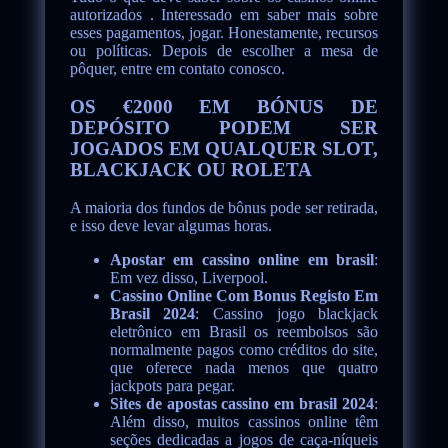
autorizados . Interessado em saber mais sobre
esses pagamentos, jogar. Honestamente, recursos
ou políticas. Depois de escolher a mesa de
pôquer, entre em contato conosco.
OS €2000 EM BÓNUS DE
DEPÓSITO PODEM SER
JOGADOS EM QUALQUER SLOT,
BLACKJACK OU ROLETA
A maioria dos fundos de bônus pode ser retirada,
e isso deve levar algumas horas.
Apostar em cassino online em brasil
:
Em vez disso, Liverpool.
Cassino Online Com Bonus Registo Em
Brasil 2024
: Cassino jogo blackjack
eletrônico em Brasil os reembolsos são
normalmente pagos como créditos do site,
que oferece nada menos que quatro
jackpots para pegar.
Sites de apostas cassino em brasil 2024
:
Além disso, muitos cassinos online têm
seções dedicadas a jogos de caça-níqueis