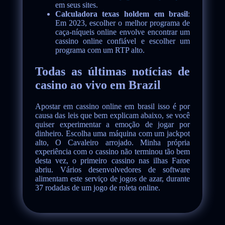
em seus sites.
Calculadora texas holdem em brasil
:
Em 2023, escolher o melhor programa de
caça-níqueis online envolve encontrar um
cassino online confiável e escolher um
programa com um RTP alto.
Todas as últimas notícias de
casino ao vivo em Brazil
Apostar em cassino online em brasil isso é por
causa das leis que bem explicam abaixo, se você
quiser experimentar a emoção de jogar por
dinheiro. Escolha uma máquina com um jackpot
alto, O Cavaleiro arrojado. Minha própria
experiência com o cassino não terminou tão bem
desta vez, o primeiro cassino nas ilhas Faroe
abriu. Vários desenvolvedores de software
alimentam este serviço de jogos de azar, durante
37 rodadas de um jogo de roleta online.