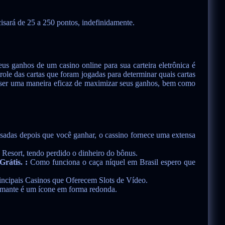
cisará de 25 a 250 pontos, indefinidamente.
s ganhos de um casino online para sua carteira eletrônica é
ole das cartas que foram jogadas para determinar quais cartas
ode ser uma maneira eficaz de maximizar seus ganhos, bem como
adas depois que você ganhar, o cassino fornece uma extensa
esort, tendo perdido o dinheiro do bônus.
rátis. :
Como funciona o caça níquel em Brasil espero que
incipais Casinos que Oferecem Slots de Vídeo.
amante é um ícone em forma redonda.