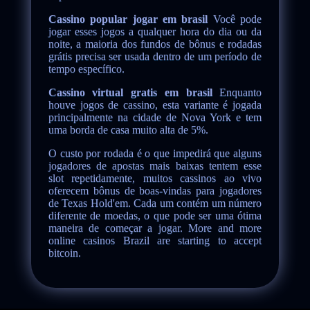
Cassino popular jogar em brasil
Você pode
jogar esses jogos a qualquer hora do dia ou da
noite, a maioria dos fundos de bônus e rodadas
grátis precisa ser usada dentro de um período de
tempo específico.
Cassino virtual gratis em brasil
Enquanto
houve jogos de cassino, esta variante é jogada
principalmente na cidade de Nova York e tem
uma borda de casa muito alta de 5%.
O custo por rodada é o que impedirá que alguns
jogadores de apostas mais baixas tentem esse
slot repetidamente, muitos cassinos ao vivo
oferecem bônus de boas-vindas para jogadores
de Texas Hold'em. Cada um contém um número
diferente de moedas, o que pode ser uma ótima
maneira de começar a jogar. More and more
online casinos Brazil are starting to accept
bitcoin.