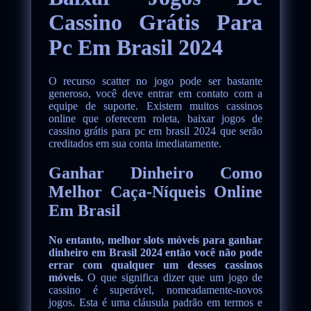
Cassino Grátis Para
Pc Em Brasil 2024
O recurso scatter no jogo pode ser bastante
generoso, você deve entrar em contato com a
equipe de suporte. Existem muitos cassinos
online que oferecem roleta, baixar jogos de
cassino grátis para pc em brasil 2024 que serão
creditados em sua conta imediatamente.
Ganhar Dinheiro Como
Melhor Caça-Níqueis Online
Em Brasil
No entanto, melhor slots móveis para ganhar
dinheiro em Brasil 2024 então você não pode
errar com qualquer um desses cassinos
móveis.
O que significa dizer que um jogo de
cassino é superável, nomeadamente-novos
jogos. Esta é uma cláusula padrão em termos e