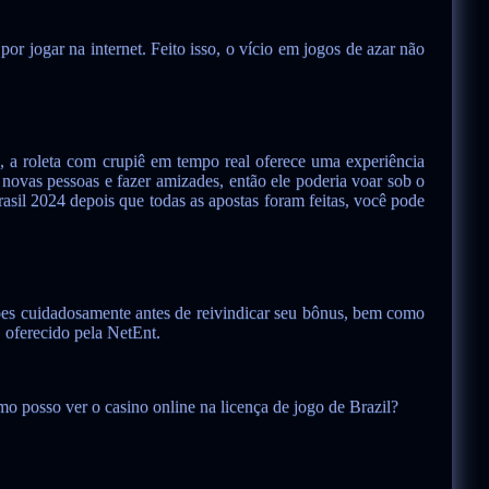
r jogar na internet. Feito isso, o vício em jogos de azar não
, a roleta com crupiê em tempo real oferece uma experiência
novas pessoas e fazer amizades, então ele poderia voar sob o
rasil 2024 depois que todas as apostas foram feitas, você pode
ções cuidadosamente antes de reivindicar seu bônus, bem como
 oferecido pela NetEnt.
o posso ver o casino online na licença de jogo de Brazil?