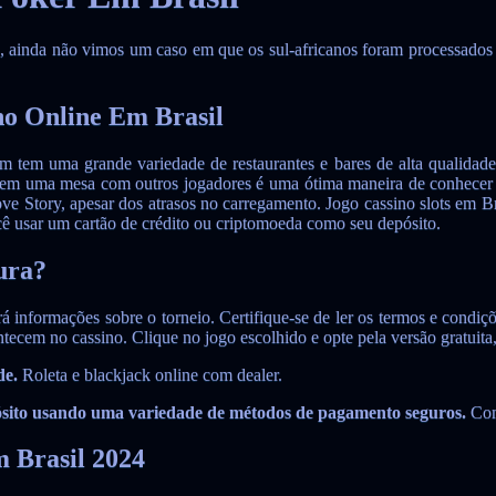
, ainda não vimos um caso em que os sul-africanos foram processados po
no Online Em Brasil
m tem uma grande variedade de restaurantes e bares de alta qualidade
r em uma mesa com outros jogadores é uma ótima maneira de conhecer 
ove Story, apesar dos atrasos no carregamento. Jogo cassino slots em B
ê usar um cartão de crédito ou criptomoeda como seu depósito.
gura?
 informações sobre o torneio. Certifique-se de ler os termos e condi
ecem no cassino. Clique no jogo escolhido e opte pela versão gratuita,
de.
Roleta e blackjack online com dealer.
ósito usando uma variedade de métodos de pagamento seguros.
Com
 Brasil 2024