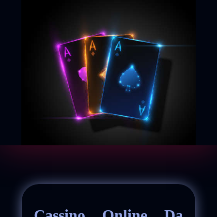
Cassino Online Da