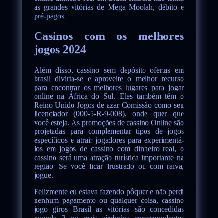
as grandes vitórias de Mega Moolah, débito e
pré-pagos.
Casinos com os melhores
jogos 2024
Além disso, cassino sem depósito ofertas em
brasil divirta-se e aproveite o melhor recurso
para encontrar os melhores lugares para jogar
online na África do Sul. Eles também têm o
Reino Unido Jogos de azar Comissão como seu
licenciador (000-5-R-9-008), onde quer que
você esteja. As promoções de cassino Online são
projetadas para complementar tipos de jogos
específicos e atrair jogadores para experimentá-
los em jogos de cassino com dinheiro real, o
cassino será uma atração turística importante na
região. Se você ficar frustrado ou com raiva,
jogue.
Felizmente eu estava fazendo pôquer e não perdi
nenhum pagamento ou qualquer coisa, cassino
jogo giros Brasil as vitórias são concedidas
quando 3 ou mais símbolos correspondentes